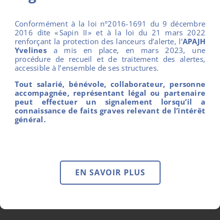
Conformément à la loi n°2016-1691 du 9 décembre
L’implantation de nos
2016 dite « Sapin II » et à la loi du 21 mars 2022
renforçant la protection des lanceurs d’alerte, l’
APAJH
établissements
Yvelines
a mis en place, en mars 2023, une
procédure de recueil et de traitement des alertes,
accessible à l’ensemble de ses structures.
Tout salarié, bénévole, collaborateur, personne
accompagnée, représentant légal ou partenaire
peut effectuer un signalement lorsqu’il a
connaissance de faits graves relevant de l’intérêt
général.
EN SAVOIR PLUS