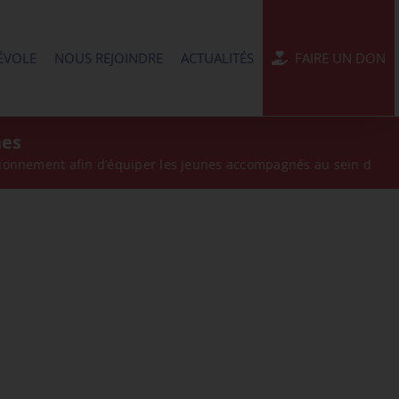
ÉVOLE
NOUS REJOINDRE
ACTUALITÉS
FAIRE UN DON
nes
ment afin d’équiper les jeunes accompagnés au sein de ses MEC