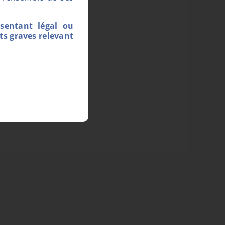
ésentant légal ou
ts graves relevant