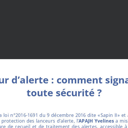
r d’alerte : comment sign
toute sécurité ?
loi n°2016-1691 du 9 décembre 2016 dite « Sapin II » et 
protection des lanceurs d’alerte, l’
APAJH Yvelines
a mis
re de recueil et de traitement des alertes, accessible à