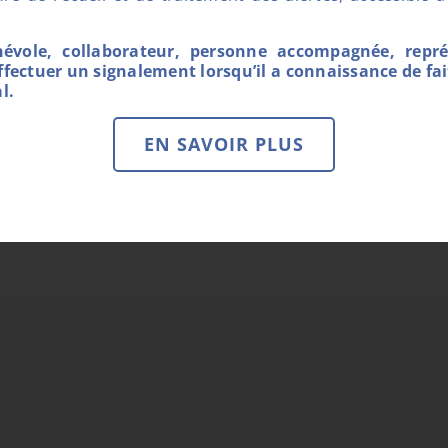
névole, collaborateur, personne accompagnée, repr
ffectuer un signalement lorsqu’il a connaissance de fai
l.
EN SAVOIR PLUS