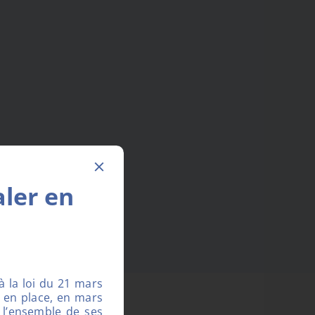
aler en
à la loi du 21 mars
 en place, en mars
 l’ensemble de ses