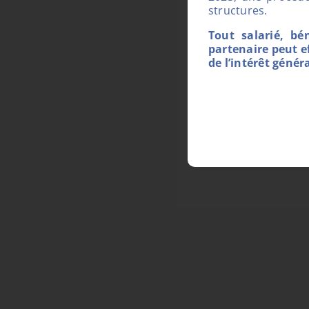
structures.
Tout salarié, bé
partenaire peut e
de l’intérêt généra