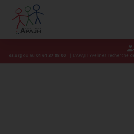
Skip
to
content
.org
ou au
01 61 37 08 00
| L’APAJH Yvelines recherche des
tabl